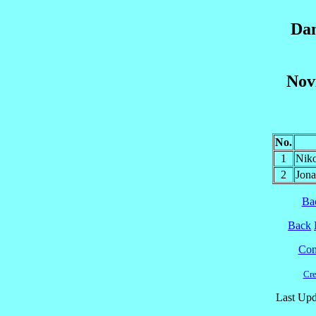
Da
Nov
No.
1
Nik
2
Jon
Ba
Back
Cont
Cre
Last Upd