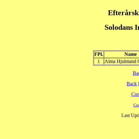
Efterårs
Solodans I
FPl.
Name
1
Alma Hjulmand
Ba
Back
Cont
Cre
Last Upd