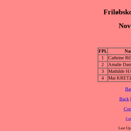
Friløbsk
Nov
FPl.
Na
1
Cathrine 
2
Amalie D
3
Mathilde 
4
Mai KRE
Ba
Back
Cont
Cre
Last Up