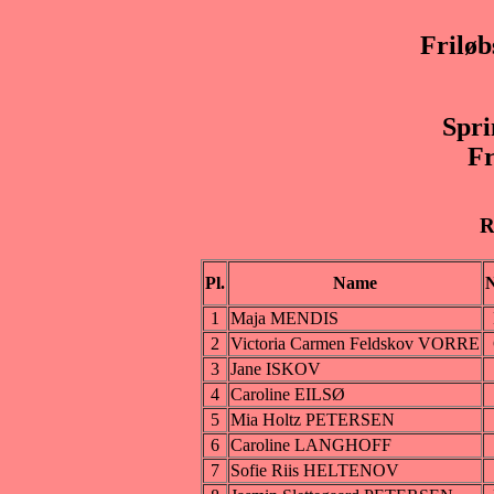
Frilø
Spri
Fr
R
Pl.
Name
N
1
Maja MENDIS
2
Victoria Carmen Feldskov VORRE
3
Jane ISKOV
4
Caroline EILSØ
5
Mia Holtz PETERSEN
6
Caroline LANGHOFF
7
Sofie Riis HELTENOV