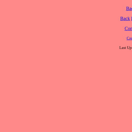
Ba
Back
Cont
Cre
Last Up