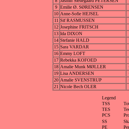
8
Jasmin Slettegaard PETERSEN
9
Emilie Ø. SØRENSEN
10
Anne-Sofie HEJSEL
11
Sif RASMUSSEN
12
Josephine FRITSCH
13
Ida DIXON
14
Stefanie HALD
15
Sara VARDAR
16
Emmy LOFT
17
Rebekka KOFOED
18
Amalie Munk MØLLER
19
Lisa ANDERSEN
20
Amalie SVENSTRUP
21
Nicole Bech OLER
Legend
TSS
To
TES
Te
PCS
Pr
SS
Ska
PE
Pe