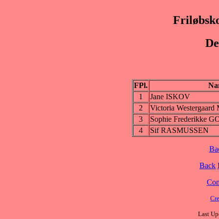
Friløbsk
De
FPl.
Na
1
Jane ISKOV
2
Victoria Westergaar
3
Sophie Frederikke
4
Sif RASMUSSEN
Ba
Back
Cont
Cre
Last Up