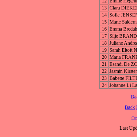
12
Emilie Hege
13
Clara DIE
14
Sofie JENSE
15
Marie Salde
16
Emma Breda
17
Silje BRAN
18
Juliane An
19
Sarah Eltoft
20
Maria FRAN
21
Esandi De 
22
Jasmin Kirs
23
Babette FI
24
Johanne Li
Ba
Back
Cre
Last Upd