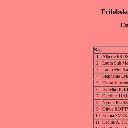
Friløbsk
Cu
No.
1
Alberte FR
2
Laura Suh M
3
Laura Moni
4
Stephanie 
5
Elvira Vinc
6
Isabella BO
7
Caroline HA
8
Nynne KUS
9
Olivia ROT
10
Emma SVE
11
Cecilie A. T