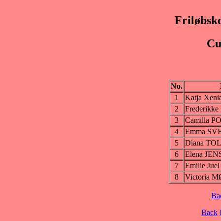
Friløbsk
Cu
No.
1
Katja Xen
2
Frederikk
3
Camilla 
4
Emma SV
5
Diana T
6
Elena JE
7
Emilie Ju
8
Victoria
Ba
Back