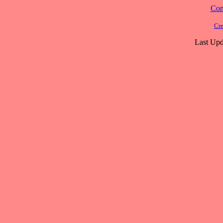
Cont
Cre
Last Upd