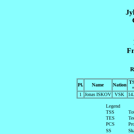
Jy
Fr
R
T
Pl.
Name
Nation
1
Jonas ISKOV
VSK
14
Legend
TSS
To
TES
Te
PCS
Pr
SS
Ska