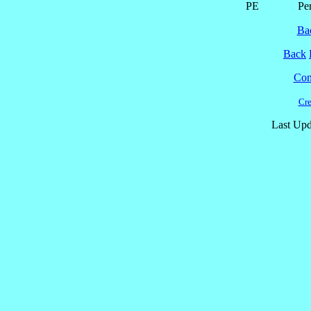
PE
Pe
Ba
Back
Cont
Cre
Last Upd